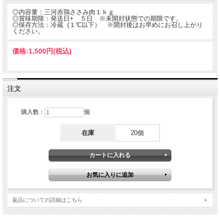
◎内容量：三河赤鶏ささみ肉１ｋｇ
◎賞味期限：発送日+ ５日 ※未開封状態での期限です。
◎保存方法：冷蔵 (１℃以下） ※開封後はお早めにお召し上がり
ください。
価格:
1,500円
(税込)
注文
購入数：
個
在庫
20個
返品についての詳細はこちら