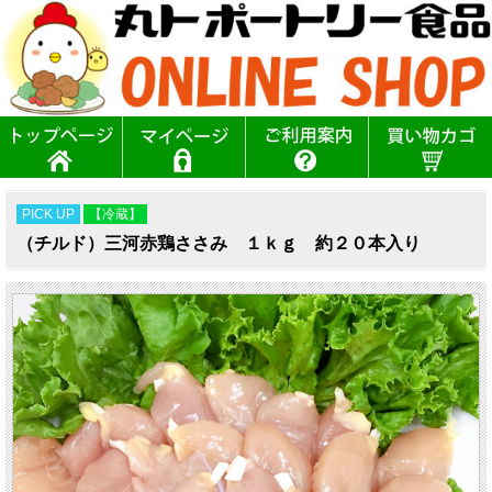
PICK UP
【冷蔵】
（チルド）三河赤鶏ささみ １ｋｇ 約２０本入り