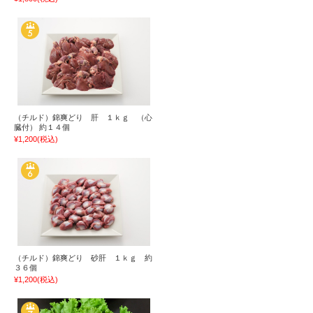
（チルド）錦爽どり 肝 １ｋｇ （心
臓付） 約１４個
¥1,200
(税込)
（チルド）錦爽どり 砂肝 １ｋｇ 約
３６個
¥1,200
(税込)