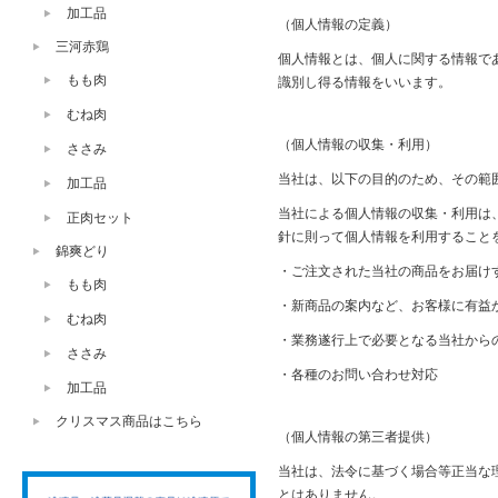
加工品
（個人情報の定義）
三河赤鶏
個人情報とは、個人に関する情報で
もも肉
識別し得る情報をいいます。
むね肉
（個人情報の収集・利用）
ささみ
当社は、以下の目的のため、その範
加工品
当社による個人情報の収集・利用は
正肉セット
針に則って個人情報を利用すること
錦爽どり
・ご注文された当社の商品をお届け
もも肉
・新商品の案内など、お客様に有益
むね肉
・業務遂行上で必要となる当社から
ささみ
・各種のお問い合わせ対応
加工品
クリスマス商品はこちら
（個人情報の第三者提供）
当社は、法令に基づく場合等正当な
とはありません。