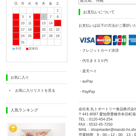
鹿児島、沖縄
日
月
火
水
木
金
土
1
お支払いについて
2
3
4
5
6
7
8
9
10
11
12
13
14
15
お支払いは以下の方法がご選択い
16
17
18
19
20
21
22
23
24
25
26
27
28
29
30
31
■
■
今日
定休日
・クレジットカード決済
・代引き３３０円
・楽天ペイ
お気に入り
・auPay
お気に入りリストを見る
・PayPay
会社名:丸トポートリー食品株式会
人気ランキング
〒441-8087 愛知県豊橋市牟呂町扇
TEL：0120-454-254
FAX：0532-45-7250
MAIL：shopmaster@maruto.hs.sho
営業時間 9：00～12：00 13