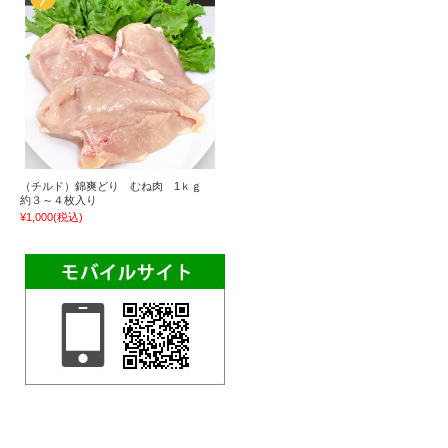
（チルド）錦爽どり むね肉 1ｋｇ
約３～４枚入り
¥1,000
(税込)