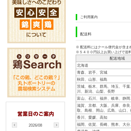
ご利用案内
配送料
※ 配送料にはクール便代金が含ま
※５４００円以上お買い上げで送
配送地域
北海道
青森、岩手、宮城
秋田、山形、福島
茨城、栃木、群馬、埼玉、千葉
川、新潟、山梨、長野
富山、石川、福井、岐阜、静岡
滋賀、京都、大阪、兵庫、奈良
取、島根、岡山、広島、山口、
香川、愛媛、高知
福岡、佐賀、長崎、熊本、大分
2026/08