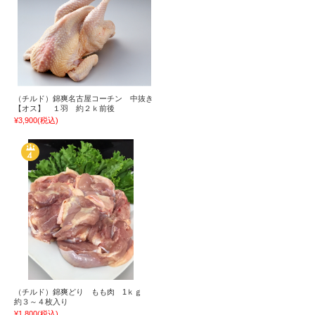
（チルド）錦爽名古屋コーチン 中抜き
【オス】 １羽 約２ｋ前後
¥3,900
(税込)
（チルド）錦爽どり もも肉 1ｋｇ
約３～４枚入り
¥1,800
(税込)